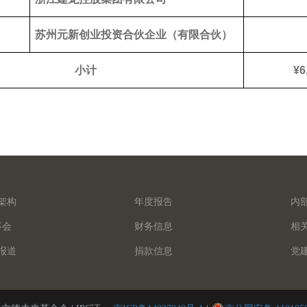
苏州元新创业投资合伙企业（有限合伙）
小计
¥6
架构
年度报告
内
事会
财务信息
相
报道
捐款信息
党