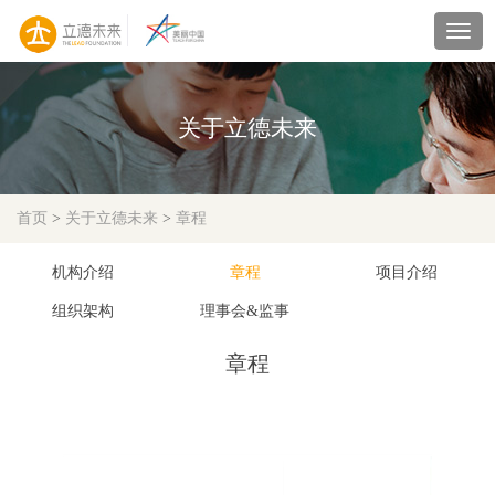
navig
关于立德未来
首页
>
关于立德未来
>
章程
机构介绍
章程
项目介绍
组织架构
理事会&监事
章程