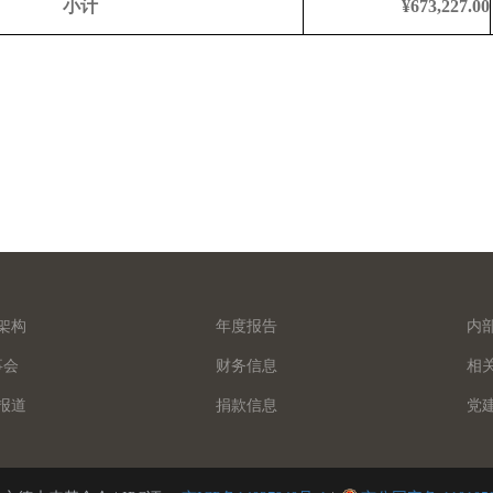
小计
¥673,227.00
架构
年度报告
内
事会
财务信息
相
报道
捐款信息
党