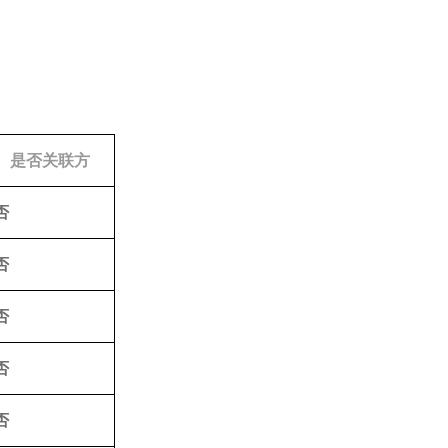
是否关联方
否
否
否
否
否