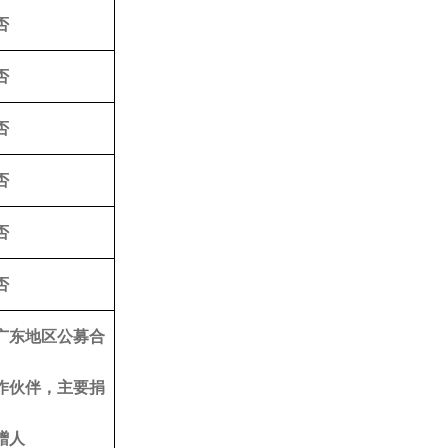
否
否
否
否
否
否
广东地区公募合
作伙伴，主要捐
赠人