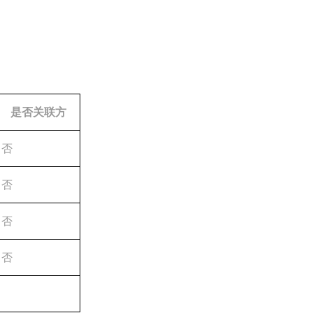
是否关联方
否
否
否
否