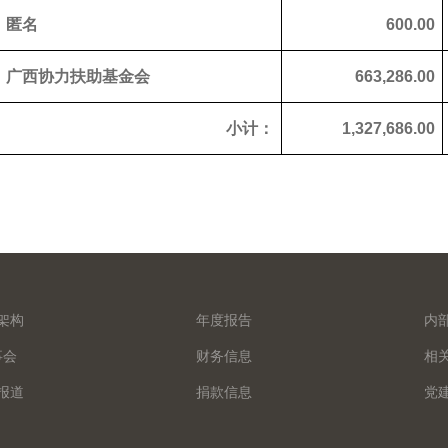
匿名
600.00
广西协力扶助基金会
663,286.00
小计：
1,327,686.00
架构
年度报告
内
事会
财务信息
相
报道
捐款信息
党