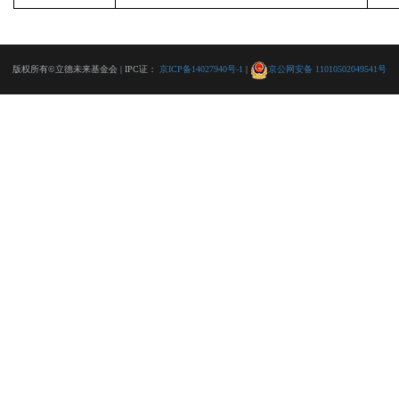
版权所有©立德未来基金会 | IPC证：
京ICP备14027940号-1
|
京公网安备 11010502049541号