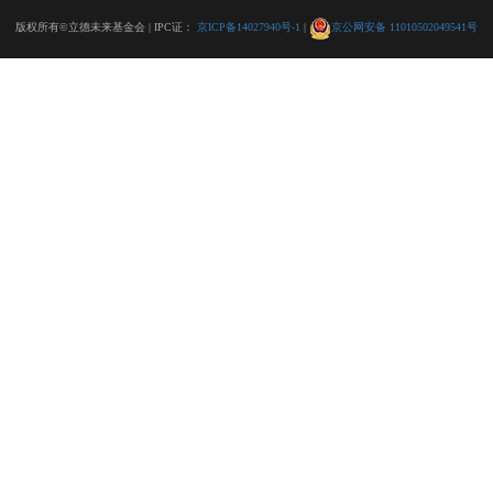
版权所有©立德未来基金会 | IPC证：
京ICP备14027940号-1
|
京公网安备 11010502049541号