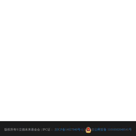
版权所有©立德未来基金会 | IPC证：
京ICP备14027940号-1
|
京公网安备 11010502049541号